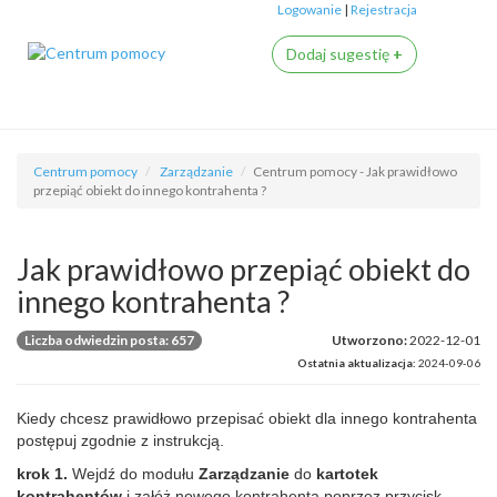
Logowanie
|
Rejestracja
Dodaj sugestię
+
Centrum pomocy
Zarządzanie
Centrum pomocy - Jak prawidłowo
przepiąć obiekt do innego kontrahenta ?
Jak prawidłowo przepiąć obiekt do
innego kontrahenta ?
Liczba odwiedzin posta: 657
Utworzono:
2022-12-01
Ostatnia aktualizacja:
2024-09-06
Kiedy chcesz prawidłowo przepisać obiekt dla innego kontrahenta
postępuj zgodnie z instrukcją.
krok 1.
Wejdź do modułu
Zarządzanie
do
kartotek
kontrahentów
i załóż nowego kontrahenta poprzez przycisk