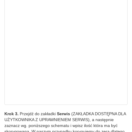
Krok 3.
Przejdź do zakładki
Serwis
(ZAKŁADKA DOSTĘPNA DLA
UŻYTKOWNIKA Z UPRAWNIENIEM SERWIS), a następnie
zaznacz wg. poniższego schematu i wpisz ilość która ma być
skorygowana. W naszym przypadku korygujemy do zera dlatego