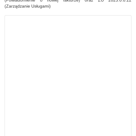
(Powiadomienie o nowej fakturze) oraz ZU 2023.0.0.22
(Zarządzanie Usługami)