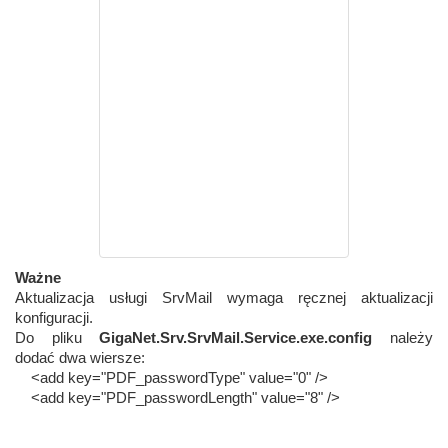
Ważne
Aktualizacja usługi SrvMail wymaga ręcznej aktualizacji
konfiguracji.
Do pliku
GigaNet.Srv.SrvMail.Service.exe.config
należy
dodać dwa wiersze:
<add key="PDF_passwordType" value="0" />
<add key="PDF_passwordLength" value="8" />