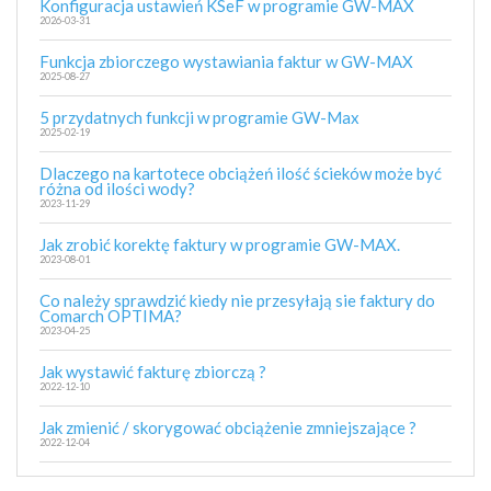
Konfiguracja ustawień KSeF w programie GW-MAX
2026-03-31
Funkcja zbiorczego wystawiania faktur w GW-MAX
2025-08-27
5 przydatnych funkcji w programie GW-Max
2025-02-19
Dlaczego na kartotece obciążeń ilość ścieków może być
różna od ilości wody?
2023-11-29
Jak zrobić korektę faktury w programie GW-MAX.
2023-08-01
Co należy sprawdzić kiedy nie przesyłają sie faktury do
Comarch OPTIMA?
2023-04-25
Jak wystawić fakturę zbiorczą ?
2022-12-10
Jak zmienić / skorygować obciążenie zmniejszające ?
2022-12-04